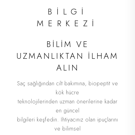
İLETİŞİM
BİLGİ
MERKEZİ
Saç dökülmenizin nedenini öğrenmek ve size
en uygun
BİLİM VE
tedavi planını oluşturmak için randevunuzu alın.
UZMANLIKTAN İLHAM
Ankara merkezli kliniğimizin yanı sıra Türkiye
ALIN
genelinde
birçok noktada sizi ağırlıyoruz.
Saç sağlığından cilt bakımına, biopeptit ve
kök hücre
teknolojilerinden uzman önerilerine kadar
ŞUBELER
en güncel
bilgileri keşfedin. İhtiyacınız olan ipuçlarını
ve bilimsel